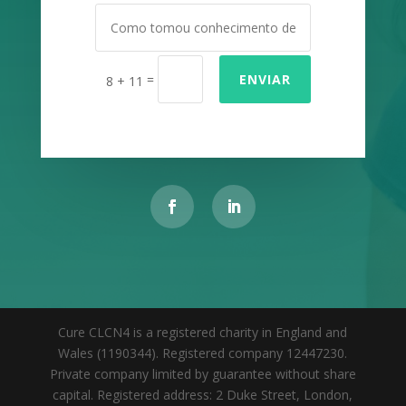
=
ENVIAR
8 + 11
Cure CLCN4 is a registered charity in England and
Wales (1190344). Registered company 12447230.
Private company limited by guarantee without share
capital. Registered address: 2 Duke Street, London,