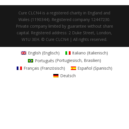
Cure CLCN4 is a registered charity in England and
Wales (1190344). Registered company 12447230.
Private company limited by guarantee without share
capital. Registered address: 2 Duke Street, London,
W1U 3EH. © Cure CLCN4 | All rights reserved.
English
(
Englisch
)
Italiano
(
Italienisch
)
Português
(
Portugiesisch, Brasilien
)
Français
(
Französisch
)
Español
(
Spanisch
)
Deutsch