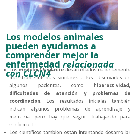
Los modelos animales
pueden ayudarnos a
comprender mejor la
enfermedad
relacionada
Los
modelos
Clcn4-rata
desarrollados recientemente
con CLCN4
muestran síntomas similares a los observados en
algunos pacientes, como
hiperactividad,
dificultades de atención y problemas de
coordinación
. Los resultados iniciales también
indican algunos problemas de aprendizaje y
memoria, pero hay que seguir trabajando para
confirmarlo.
Los científicos también están intentando desarrollar