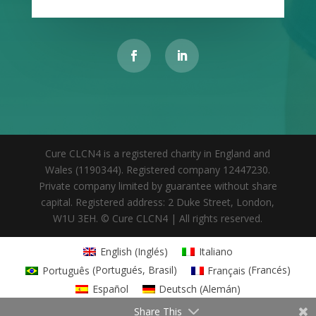
Cure CLCN4 is a registered charity in England and
Wales (1190344). Registered company 12447230.
Private company limited by guarantee without share
capital. Registered address: 2 Duke Street, London,
W1U 3EH. © Cure CLCN4 | All rights reserved.
English
(
Inglés
)
Italiano
Português
(
Portugués, Brasil
)
Français
(
Francés
)
Español
Deutsch
(
Alemán
)
Share This