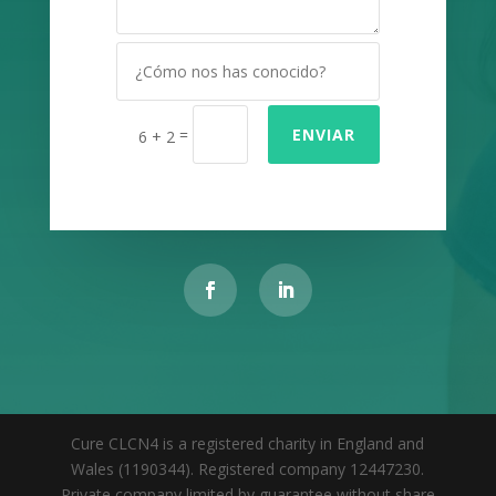
=
ENVIAR
6 + 2
Cure CLCN4 is a registered charity in England and
Wales (1190344). Registered company 12447230.
Private company limited by guarantee without share