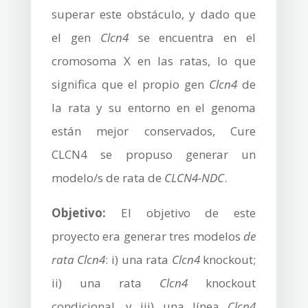
superar este obstáculo, y dado que
el gen
Clcn4
se encuentra en el
cromosoma X en las ratas, lo que
significa que el propio gen
Clcn4
de
la rata y su entorno en el genoma
están mejor conservados, Cure
CLCN4 se propuso generar un
modelo/s de rata de
CLCN4-NDC
.
Objetivo:
El objetivo de este
proyecto era generar tres modelos
de
rata Clcn4
: i) una rata
Clcn4
knockout;
ii) una rata
Clcn4
knockout
condicional, y iii) una línea
Clcn4