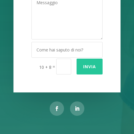
=
INVIA
10 + 8